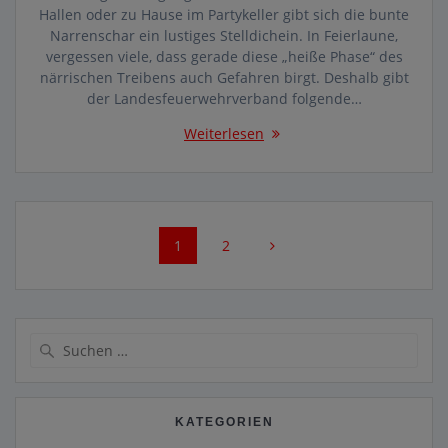
Hallen oder zu Hause im Partykeller gibt sich die bunte
Narrenschar ein lustiges Stelldichein. In Feierlaune,
vergessen viele, dass gerade diese „heiße Phase“ des
närrischen Treibens auch Gefahren birgt. Deshalb gibt
der Landesfeuerwehrverband folgende…
Weiterlesen
Beitragsnavigation
Seite
Seite
1
2
Suchen
nach:
KATEGORIEN