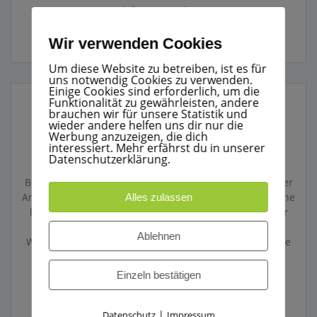
Telefongespräche.…
Weiterlesen
Wir verwenden Cookies
Um diese Website zu betreiben, ist es für
uns notwendig Cookies zu verwenden.
Einige Cookies sind erforderlich, um die
Funktionalität zu gewährleisten, andere
brauchen wir für unsere Statistik und
wieder andere helfen uns dir nur die
ALLE JAHRE WIEDER
Werbung anzuzeigen, die dich
20. Dezember 2019
interessiert. Mehr erfährst du in unserer
Datenschutzerklärung.
Weihnachten – für viele ein Fest der Freude und
Besinnlichkeit. Für so manchen aber auch ein Fest voller
Angst und Schrecken, oft mit schlimmen Folgen. Nur eine
Alles zulassen
kleine Unachtsamkeit und schon steht das Symbol der
Festlichkeit in hellen Flammen. Damit aus Ihrer
Ablehnen
Weihnachtsfeier kein Weihnachtsfeuer wird, hier einige
Tipps des Landesfeuerwehrverbandes Baden-
Württemberg. Kaufen Sie den…
Einzeln bestätigen
Weiterlesen
|
Datenschutz
Impressum