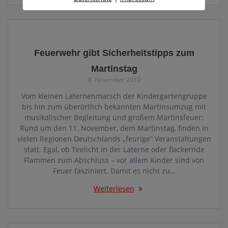
Feuerwehr gibt Sicherheitstipps zum
Martinstag
8. November 2019
Vom kleinen Laternenmarsch der Kindergartengruppe
bis hin zum überörtlich bekannten Martinsumzug mit
musikalischer Begleitung und großem Martinsfeuer:
Rund um den 11. November, dem Martinstag, finden in
vielen Regionen Deutschlands „feurige“ Veranstaltungen
statt. Egal, ob Teelicht in der Laterne oder flackernde
Flammen zum Abschluss – vor allem Kinder sind von
Feuer fasziniert. Damit es nicht zu…
Weiterlesen