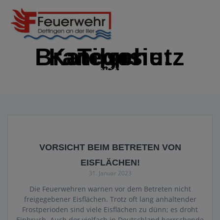
Zum
Inhalt
springen
Kategorie:
Brandschutz Tipps
IMMER EINSATZBEREIT
VORSICHT BEIM BETRETEN VON
EISFLÄCHEN!
31. Januar 2023
Die Feuerwehren warnen vor dem Betreten nicht
freigegebener Eisflächen. Trotz oft lang anhaltender
Frostperioden sind viele Eisflächen zu dünn; es droht
Einbruch. Auch der vielfach in Deutschland herrschende