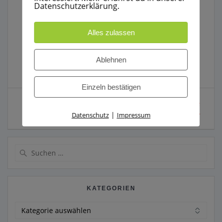
Datenschutzerklärung.
Alles zulassen
Ablehnen
Einzeln bestätigen
Beitragsnavigation
Nächster
Weiter:
Einsatz 01/2010 Ausgelöste
Beitrag:
Brandmeldeanlage
|
Datenschutz
Impressum
Suche
nach:
KATEGORIEN
Kategorien