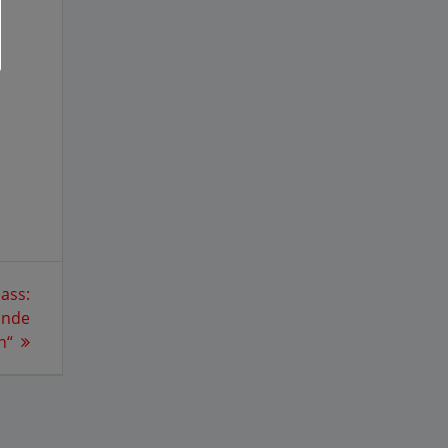
ass:
ände
n“