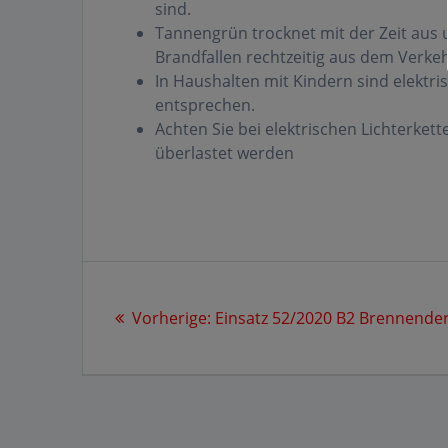
sind.
Tannengrün trocknet mit der Zeit aus 
Brandfallen rechtzeitig aus dem Verkeh
In Haushalten mit Kindern sind elektr
entsprechen.
Achten Sie bei elektrischen Lichterket
überlastet werden
Beitragsnavigation
Vorheriger
Vorherige:
Einsatz 52/2020 B2 Brennende
Beitrag: