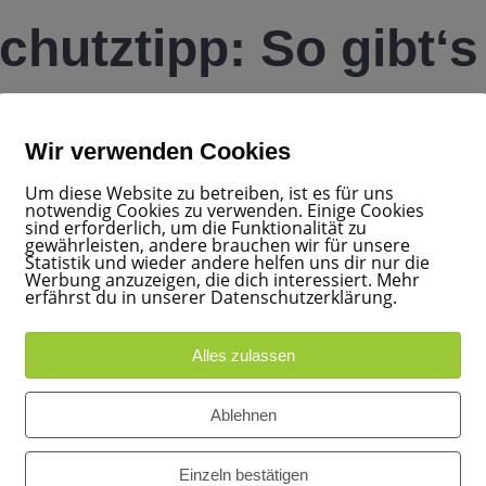
hutztipp: So gibt‘s
 Bescherung
Wir verwenden Cookies
2020
|
0
Um diese Website zu betreiben, ist es für uns
notwendig Cookies zu verwenden. Einige Cookies
sind erforderlich, um die Funktionalität zu
gewährleisten, andere brauchen wir für unsere
Statistik und wieder andere helfen uns dir nur die
klen Jahreszeit besinnliche Stimmung in der Wohnung. Wenn
Werbung anzuzeigen, die dich interessiert. Mehr
ein richtiges Feuer wird, ist es ganz schnell aus mit der
erfährst du in unserer Datenschutzerklärung.
ren an die Umsicht der Bürger, Feuergefahren zu minimieren
Alles zulassen
te, nicht brennbare Halterung.
von brennbaren Gegenständen oder an einem Ort mit starker
Ablehnen
tigt brennen!
und Gestecken rechtzeitig, bevor sie ganz heruntergebran
Einzeln bestätigen