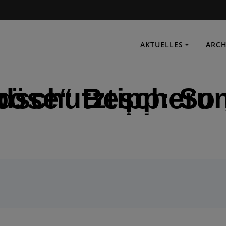
AKTUELLES
ARCH
r Brandschutztipp: So gibt‘s keine „böse“ Besch
IMMER EINSATZBEREIT