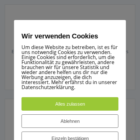
Einsatz 05/2010 Verkehrsunfall Raststätte
Ost
Wir verwenden Cookies
3. Juli 2010
Um diese Website zu betreiben, ist es für
Einsatz Nr.: 05/2010 03.07.2010 – 15:35 Einrichten eines
uns notwendig Cookies zu verwenden.
Einige Cookies sind erforderlich, um die
Landeplatzes für den Rettungshubschrauber im
Funktionalität zu gewährleisten, andere
Parkplatz bereich der Kunstraststätte. Eine schwer
brauchen wir für unsere Statistik und
verletzte Motorradfahrerin wird im RTW vom Notarzt
wieder andere helfen uns dir nur die
Werbung anzuzeigen, die dich
versorgt.
interessiert. Mehr erfährst du in unserer
Datenschutzerklärung.
Alles zulassen
Einsatz 04/2018 BMA Logistik Zentrum
Ablehnen
13. Juni 2010
Einsatz Nr.: 04/2010 13.06.2010 – 09:16
Einzeln bestätigen