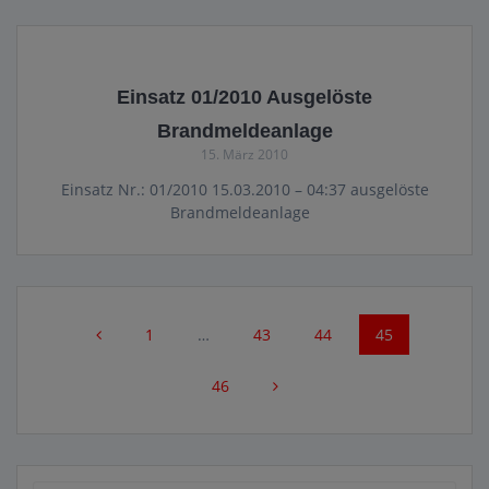
Einsatz 01/2010 Ausgelöste
Brandmeldeanlage
15. März 2010
Einsatz Nr.: 01/2010 15.03.2010 – 04:37 ausgelöste
Brandmeldeanlage
Beitragsnavigation
Seite
Seite
Seite
Seite
1
…
43
44
45
Seite
46