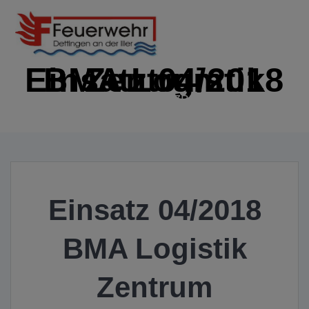
Zum
Inhalt
springen
Einsatz 04/2018 BMA Logistik Zentrum
IMMER EINSATZBEREIT
Einsatz 04/2018
BMA Logistik
Zentrum