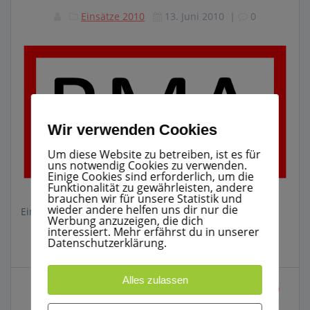
Einsätze 2010
13. Juni 2010
|
0
Wir verwenden Cookies
Um diese Website zu betreiben, ist es für
uns notwendig Cookies zu verwenden.
Einige Cookies sind erforderlich, um die
Funktionalität zu gewährleisten, andere
brauchen wir für unsere Statistik und
wieder andere helfen uns dir nur die
Einsatz Nr.: 04/2010 13.06.2010 – 09:16
Werbung anzuzeigen, die dich
interessiert. Mehr erfährst du in unserer
Datenschutzerklärung.
Beitragsnavigation
Alles zulassen
Vorheriger
Nächster
Vorherige:
Einsatz
Weiter:
Einsatz 05/2010
Beitrag:
Beitrag:
03/2010
Verkehrsunfall