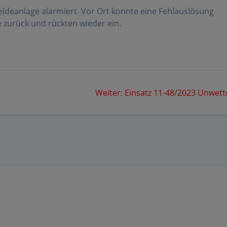
ldeanlage alarmiert. Vor Ort konnte eine Fehlauslösung
ge zurück und rückten wieder ein.
Nächster
Weiter:
Einsatz 11-48/2023 Unwett
Beitrag: