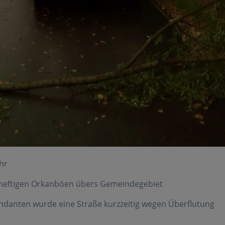
Uhr
heftigen Orkanböen übers Gemeindegebiet
anten wurde eine Straße kurzzeitig wegen Überflutung