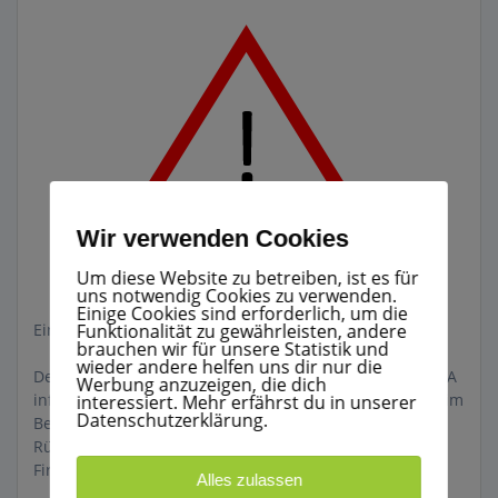
Wir verwenden Cookies
Um diese Website zu betreiben, ist es für
uns notwendig Cookies zu verwenden.
Einige Cookies sind erforderlich, um die
Funktionalität zu gewährleisten, andere
Einsatz Nr.: 011/2022 01.03.22 10:00 Uhr
brauchen wir für unsere Statistik und
wieder andere helfen uns dir nur die
Der Kommandant wurde durch den Betreiber einer BMA
Werbung anzuzeigen, die dich
informiert das an der Brandmeldeanlage eine Störung im
interessiert. Mehr erfährst du in unserer
Datenschutzerklärung.
Bereich des FSD vorliegt, nach Erkundung und
Rücksprache mit dem Betreiber und der betreuenden
Firma konnte das Problem gelöst werden.
Alles zulassen