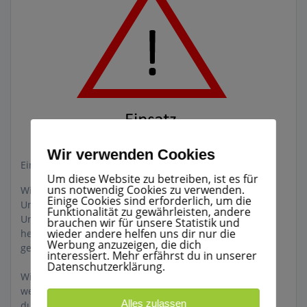
Wir verwenden Cookies
Einsatz Nr.: 29-35/2021 28.06.21 21:36
Um diese Website zu betreiben, ist es für
uns notwendig Cookies zu verwenden.
Wir wurden durch die Leitstelle Biberach zu einigen
Einige Cookies sind erforderlich, um die
Unwettereinsätzen alarmiert.
Funktionalität zu gewährleisten, andere
Unteranderem war wiederum zahlreiche größere Äste
brauchen wir für unsere Statistik und
wieder andere helfen uns dir nur die
herabgestürzt und auf der Fahrbahn zum liegen
Werbung anzuzeigen, die dich
gekommen.
interessiert. Mehr erfährst du in unserer
Datenschutzerklärung.
Wir sperrten die Straße und entfernten die Äste. Des
weiteren wurde noch eine sogenannte Sitzbereitschaft
Alles zulassen
durch den Führungsstab des LK BC angeordnet.