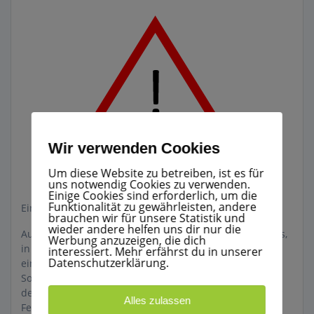
Wir verwenden Cookies
Um diese Website zu betreiben, ist es für
uns notwendig Cookies zu verwenden.
Einige Cookies sind erforderlich, um die
Funktionalität zu gewährleisten, andere
Einsatz Nr.: 049/2020 23.11.20 12:15 Uhr
brauchen wir für unsere Statistik und
wieder andere helfen uns dir nur die
Aufgrund eines Stromausfalls wurde im Feuerwehrhaus,
Werbung anzuzeigen, die dich
in Absprache mit der Leitstelle, eine Bereitschaft
interessiert. Mehr erfährst du in unserer
Datenschutzerklärung.
eingerichtet und eine Notsromversorgung aufgebaut.
Somit wäre bei einem Notfall ob Rettung oder Feuer in
der Gemeinde eine Alarmierung über das Funknetz der
Alles zulassen
Feuerwehr möglich gewesen.