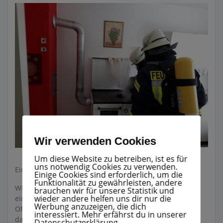
Wir verwenden Cookies
Um diese Website zu betreiben, ist es für
uns notwendig Cookies zu verwenden.
Einsatz Nr.: 02/2019 09.01.2019 – 12:16
Einige Cookies sind erforderlich, um die
Funktionalität zu gewährleisten, andere
Wir wurden heute zu einer gemeldete Verauchung in
brauchen wir für unsere Statistik und
wieder andere helfen uns dir nur die
einem Wohnhaus, durch ein auseinander gefallenes
Werbung anzuzeigen, die dich
Ofenrohr alarmiert. Unsere Maßnahmen bestanden
interessiert. Mehr erfährst du in unserer
darin, Belüftungsmaßnahmen durchzuführen, und das
Datenschutzerklärung.