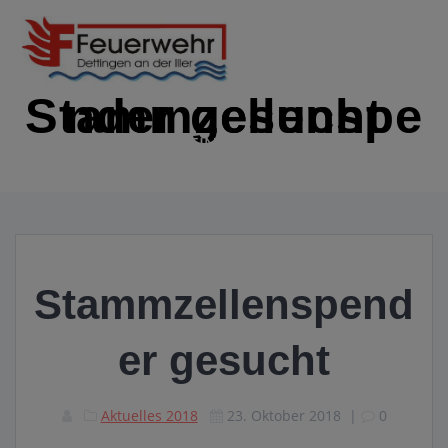
Zum
Inhalt
springen
Stammzellenspender gesucht
IMMER EINSATZBEREIT
Stammzellenspend
er gesucht
Aktuelles 2018
23. Oktober 2018
|
0