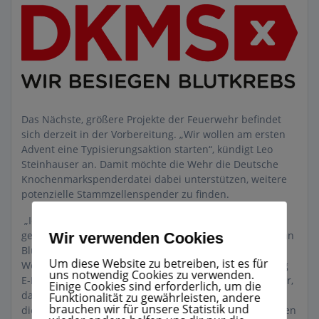
Das Nächste, größere Projekte der Feuerwehr befindet
sich derzeit in der Vorbereitung. „Wir wollen am ersten
Advent eine Typisierungsaktion starten“, kündigt Leo
Steinhauser an. Damit möchte die Wehr die Deutsche
Knochenmarkspenderdatei dabei unterstützen, weitere
potenzielle Stammzellenspender zu finden.
„Ich habe vor sechs Jahren selbst Stammzellen
gespendet“, sagt Steinhauser. Dem Empfänger, einem an
Wir verwenden Cookies
Blutkrebs erkrankten Amerikaner, konnte er auf diese
Um diese Website zu betreiben, ist es für
Weise das Leben retten: „Wir schreiben uns regelmäßig
uns notwendig Cookies zu verwenden.
E-Mails in englischer Sprache. In diesen berichtet er mir,
Einige Cookies sind erforderlich, um die
dass es ihm gut geht.“ Persönlich getroffen haben sich
Funktionalität zu gewährleisten, andere
brauchen wir für unsere Statistik und
die beiden Männer bislang nicht, was sie aber nachholen