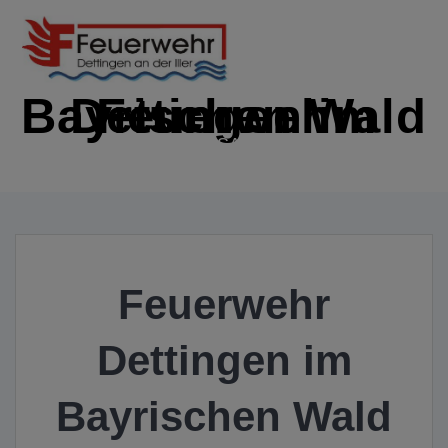
Zum
Inhalt
springen
Feuerwehr Dettingen im Bayrischen Wald
IMMER EINSATZBEREIT
Feuerwehr
Dettingen im
Bayrischen Wald