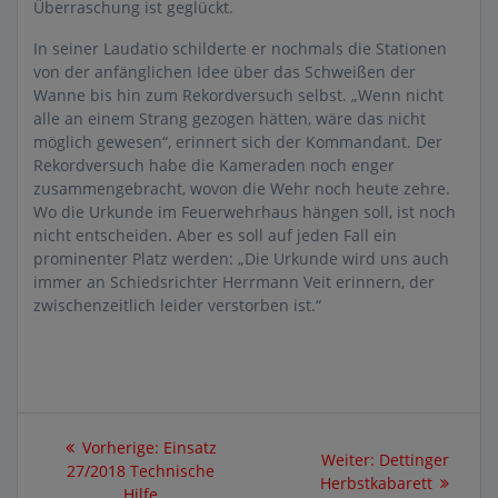
Überraschung ist geglückt.
In seiner Laudatio schilderte er nochmals die Stationen
von der anfänglichen Idee über das Schweißen der
Wanne bis hin zum Rekordversuch selbst. „Wenn nicht
alle an einem Strang gezogen hätten, wäre das nicht
möglich gewesen“, erinnert sich der Kommandant. Der
Rekordversuch habe die Kameraden noch enger
zusammengebracht, wovon die Wehr noch heute zehre.
Wo die Urkunde im Feuerwehrhaus hängen soll, ist noch
nicht entscheiden. Aber es soll auf jeden Fall ein
prominenter Platz werden: „Die Urkunde wird uns auch
immer an Schiedsrichter Herrmann Veit erinnern, der
zwischenzeitlich leider verstorben ist.“
Beitragsnavigation
Vorheriger
Vorherige:
Einsatz
Nächster
Weiter:
Dettinger
Beitrag:
27/2018 Technische
Beitrag:
Herbstkabarett
Hilfe