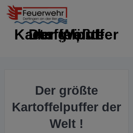
Zum
Inhalt
springen
Der größte Kartoffelpuffer der Welt !
IMMER EINSATZBEREIT
Der größte
Kartoffelpuffer der
Welt !