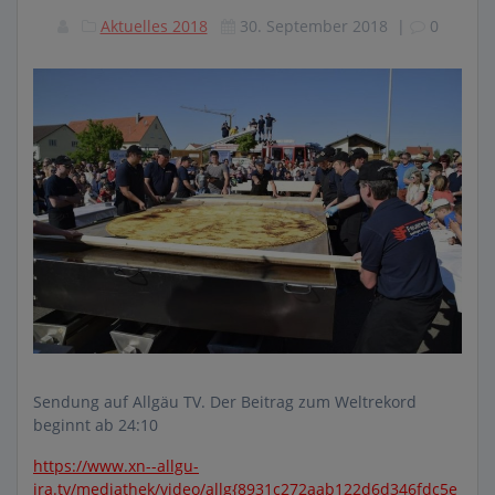
Aktuelles 2018
30. September 2018
|
0
Sendung auf Allgäu TV. Der Beitrag zum Weltrekord
beginnt ab 24:10
https://www.xn--allgu-
jra.tv/mediathek/video/allg{8931c272aab122d6d346fdc5e