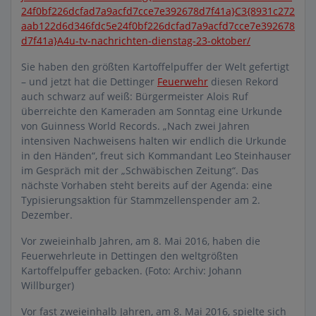
24f0bf226dcfad7a9acfd7cce7e392678d7f41a}C3{8931c272
aab122d6d346fdc5e24f0bf226dcfad7a9acfd7cce7e392678
d7f41a}A4u-tv-nachrichten-dienstag-23-oktober/
Sie haben den größten Kartoffelpuffer der Welt gefertigt
– und jetzt hat die Dettinger
Feuerwehr
diesen Rekord
auch schwarz auf weiß: Bürgermeister Alois Ruf
überreichte den Kameraden am Sonntag eine Urkunde
von Guinness World Records. „Nach zwei Jahren
intensiven Nachweisens halten wir endlich die Urkunde
in den Händen“, freut sich Kommandant Leo Steinhauser
im Gespräch mit der „Schwäbischen Zeitung“. Das
nächste Vorhaben steht bereits auf der Agenda: eine
Typisierungsaktion für Stammzellenspender am 2.
Dezember.
Vor zweieinhalb Jahren, am 8. Mai 2016, haben die
Feuerwehrleute in Dettingen den weltgrößten
Kartoffelpuffer gebacken. (Foto: Archiv: Johann
Willburger)
Vor fast zweieinhalb Jahren, am 8. Mai 2016, spielte sich