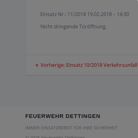
Einsatz Nr.: 11/2018 19.02.2018 – 14:30
Nicht dringende Türöffnung.
Beitragsnavigation
Vorheriger
Vorherige:
Einsatz 10/2018 Verkehrsunfall
Beitrag:
FEUERWEHR DETTINGEN
IMMER EINSATZBEREIT FÜR IHRE SICHERHEIT
© 2026 Feuerwehr Dettingen