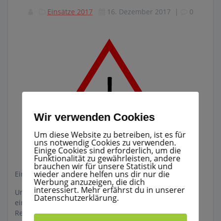
Einsätze 2017
16. Dezember 2017
|
0
Wir verwenden Cookies
Um diese Website zu betreiben, ist es für
uns notwendig Cookies zu verwenden.
Einige Cookies sind erforderlich, um die
Funktionalität zu gewährleisten, andere
brauchen wir für unsere Statistik und
wieder andere helfen uns dir nur die
Einsatz Nr.: 33/2017 16.11.2017 – 09:26
Werbung anzuzeigen, die dich
interessiert. Mehr erfährst du in unserer
Unterstützung des Rettungsdienstes bei der Rettung
Datenschutzerklärung.
einer nicht gehfähigen Person aus dem 1.OG. Mittels
Rettungstuch wurde die Person geborgen und dem