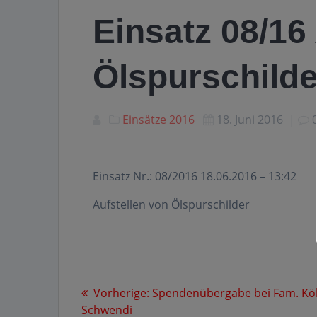
Einsatz 08/16
Ölspurschilde
Einsätze 2016
18. Juni 2016
|
Einsatz Nr.: 08/2016 18.06.2016 – 13:42
Aufstellen von Ölspurschilder
Beitragsnavigation
Vorheriger
Vorherige:
Spendenübergabe bei Fam. Köl
Beitrag:
Schwendi