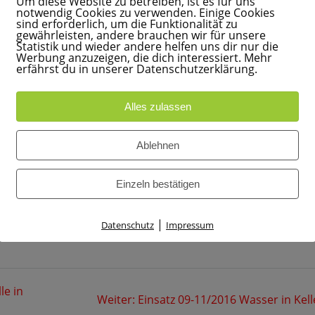
Um diese Website zu betreiben, ist es für uns
notwendig Cookies zu verwenden. Einige Cookies
 Aufstellen
sind erforderlich, um die Funktionalität zu
gewährleisten, andere brauchen wir für unsere
Statistik und wieder andere helfen uns dir nur die
Werbung anzuzeigen, die dich interessiert. Mehr
r
erfährst du in unserer Datenschutzerklärung.
Alles zulassen
0
Ablehnen
Einzeln bestätigen
|
Datenschutz
Impressum
le in
Nächster
Weiter:
Einsatz 09-11/2016 Wasser in Kell