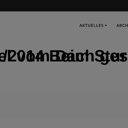
AKTUELLES
ARCH
eim Sturm wurden Dachziegel vom
IMMER EINSATZBEREIT