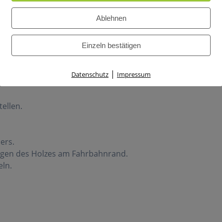
Ablehnen
Einzeln bestätigen
|
nn in der Kirchdorfer Straße, wo fehlende Dachziegel auf
Datenschutz
Impressum
ellen.
ers.
gen des Holzes am Fahrbahnrand.
eln.