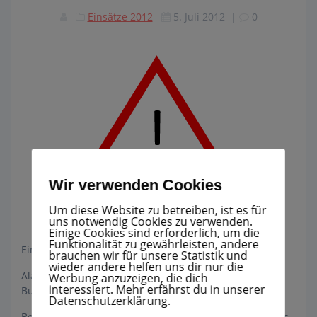
Einsätze 2012
5. Juli 2012
|
0
Wir verwenden Cookies
Um diese Website zu betreiben, ist es für
uns notwendig Cookies zu verwenden.
Einige Cookies sind erforderlich, um die
Funktionalität zu gewährleisten, andere
Einsatz Nr.: 10/2012 05.07.2012 – 20:45
brauchen wir für unsere Statistik und
wieder andere helfen uns dir nur die
Alarmierung: um 20.45 Uhr. Fehlalarm: Brennender
Werbung anzuzeigen, die dich
interessiert. Mehr erfährst du in unserer
Busch während eines Gewitters.
Datenschutzerklärung.
Befragung der Anwohner. Einrücken nach erkennen des