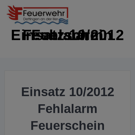
Zum
Inhalt
springen
Einsatz 10/2012 Fehlalarm Feuerschein
IMMER EINSATZBEREIT
Einsatz 10/2012
Fehlalarm
Feuerschein